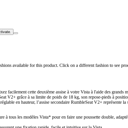
tivate.
hions available for this product. Click on a different fashion to see prod
z facilement cette deuxième assise à votre Vista à l'aide des grands mo
at V2+ grâce à sa limite de poids de 18 kg, son repose-pieds à positions
réglable en hauteur, l’assise secondaire RumbleSeat V2+ représente la so
eure à tous les modèles Vista* pour en faire une poussette double, adap
urent une fixation rapide, facile et intuitive sur la Vista.