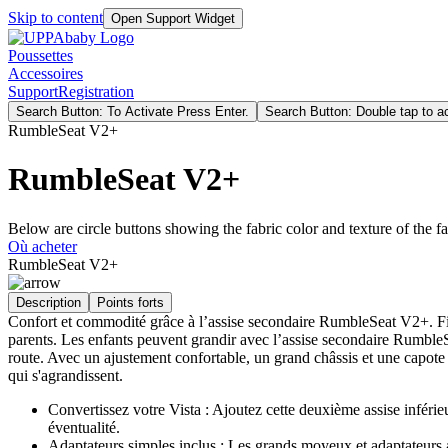
Skip to content
Open Support Widget
Poussettes
Accessoires
Support
Registration
Search Button: To Activate Press Enter.
Search Button: Double tap to ac
RumbleSeat V2+
RumbleSeat V2+
Below are circle buttons showing the fabric color and texture of the fas
Où acheter
RumbleSeat V2+
Description
Points forts
Confort et commodité grâce à l’assise secondaire RumbleSeat V2+. Fixe
parents. Les enfants peuvent grandir avec l’assise secondaire RumbleSe
route. Avec un ajustement confortable, un grand châssis et une capote 
qui s'agrandissent.
Convertissez votre Vista : Ajoutez cette deuxième assise inféri
éventualité.
Adaptateurs simples inclus : Les grands moyeux et adaptateurs ass