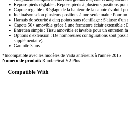
Repose-pieds réglable : Repose-pieds à plusieurs positions pour 
Capote réglable : Réglage de la hauteur de la capote évolutif pour
Inclinaison selon plusieurs positions à une seule main : Pour un m
Harnais de sécurité à cinq points sans réenfilage : S'ajuste d'u
Capote 50+ amovible grâce à une fermeture éclair extensible : D
Entretien simple : Tissu amovible et lavable pour un entretien fa
Options d'extension : De nombreuses configurations sont possib
supplémentaire).
Garantie 3 ans
*Incompatible avec les modèles de Vista antérieurs à l'année 2015
Numéro de produit:
RumbleSeat V2 Plus
Compatible With